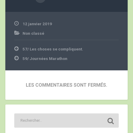
LES COMMENTAIRES SONT FERMÉS.
ARTICLES RÉCENTS
V2 Chili / # 28 Toujours en Patagonie Chilienne
V2 Chili / # 27 La découverte du Chili – Puerto Tranquilo
V2 Argentine Chili / # 26 Bye Bye Argentina
V2 Argentine / # 25 El Chalten Capitale des randonneurs
V2 Argentine / # 24 El Calafate