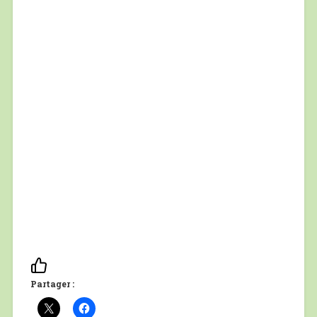
Partager :
Articles similaires
57/ Les choses se
59/ Journées Marathon
compliquent.
4 février 2019
11 janvier 2019
Dans "Non classé"
Dans "Non classé"
89/ Toujours plus de
bonheur à Big Bend
National Park Partie 1