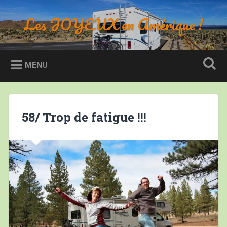
Accéder
au
Les JOYEUX en Amérique !
Recherche
contenu
principal
MENU
58/ Trop de fatigue !!!