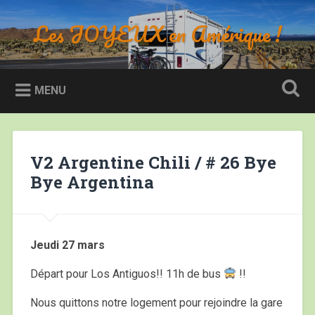
Accéder
au
Les JOYEUX en Amérique !
Recherche
contenu
principal
MENU
V2 Argentine Chili / # 26 Bye
Bye Argentina
Jeudi 27 mars
Départ pour Los Antiguos!! 11h de bus
!!
Nous quittons notre logement pour rejoindre la gare