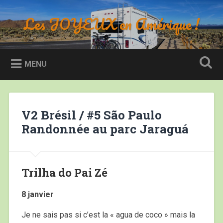
Accéder
au
Les JOYEUX en Amérique !
Recherche
contenu
principal
MENU
V2 Brésil / #5 São Paulo
Randonnée au parc Jaraguá
Trilha do Pai Zé
8 janvier
Je ne sais pas si c’est la « agua de coco » mais la