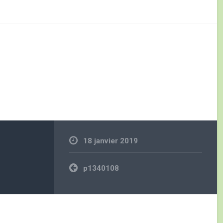
18 janvier 2019
Navigation
p1340108
de
l’article