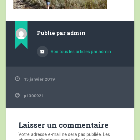
Publié par
admin
Voir tous les articles par admin
15 janvier 2019
Navigation
p1300921
de
l’article
Laisser un commentaire
Votre adresse e-mail ne sera pas publiée.
Les