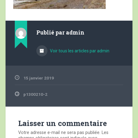
Publié par
admin
Voir tous les articles par admin
15 janvier 2019
Navigation
p1300210-2
de
l’article
Laisser un commentaire
Votre adresse e-mail ne sera pas publiée.
Les