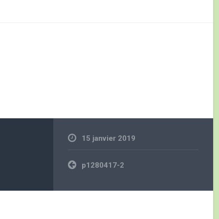
15 janvier 2019
Navigation
p1280417-2
de
l’article