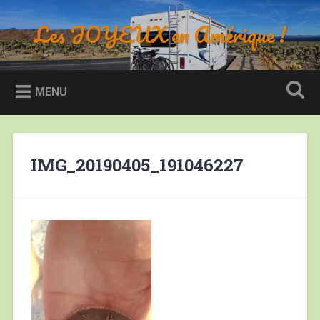
Accéder
au
Les JOYEUX en Amérique !
Recherche
contenu
principal
MENU
IMG_20190405_191046227