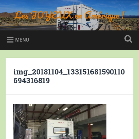
Accéder
au
Les JOYEUX en Amérique !
Recherche
contenu
principal
MENU
img_20181104_133151681590110
694316819