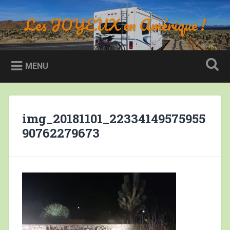
Accéder
au
Les JOYEUX en Amérique !
Recherche
contenu
principal
MENU
img_20181101_22334149575955
90762279673