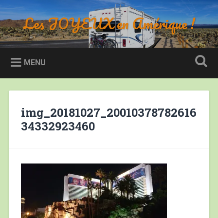
Accéder
au
Les JOYEUX en Amérique !
Recherche
contenu
principal
MENU
img_20181027_20010378782616
34332923460