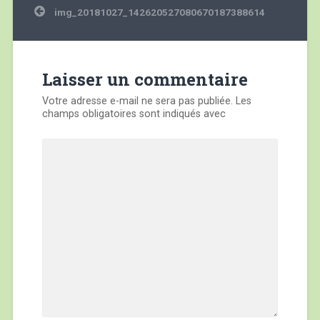
Navigation
img_20181027_142620527080670187388614
de
l’article
Laisser un commentaire
Votre adresse e-mail ne sera pas publiée.
Les
champs obligatoires sont indiqués avec