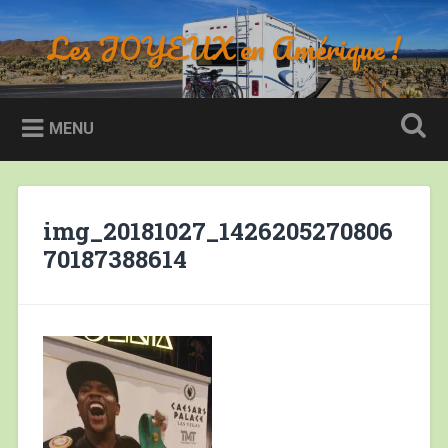
Accéder
au
Les JOYEUX en Amérique !
Recherche
contenu
principal
MENU
img_20181027_1426205270806
70187388614