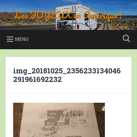
Accéder
au
Les JOYEUX en Amérique !
Recherche
contenu
principal
MENU
img_20181025_2356233134046
291961692232