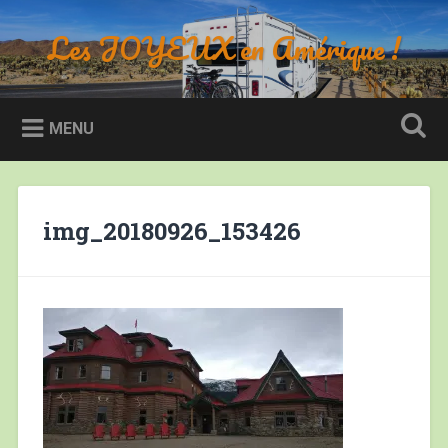
Accéder
au
Les JOYEUX en Amérique !
Recherche
contenu
principal
MENU
img_20180926_153426