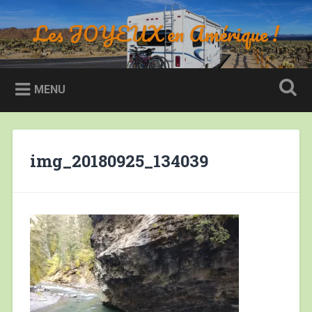
Accéder
au
Les JOYEUX en Amérique !
Recherche
contenu
principal
MENU
img_20180925_134039