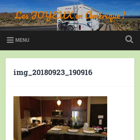
Accéder
au
Les JOYEUX en Amérique !
Recherche
contenu
principal
MENU
img_20180923_190916