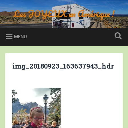
Accéder
au
Les JOYEUX en Amérique !
Recherche
contenu
principal
MENU
img_20180923_163637943_hdr