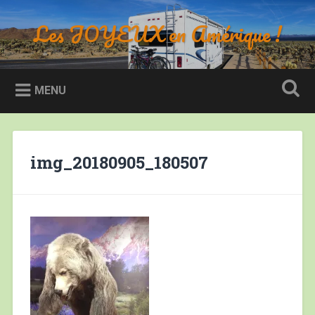
Accéder
au
Les JOYEUX en Amérique !
Recherche
contenu
principal
MENU
img_20180905_180507