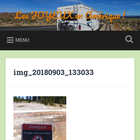
Accéder
au
Les JOYEUX en Amérique !
Recherche
contenu
principal
MENU
img_20180903_133033