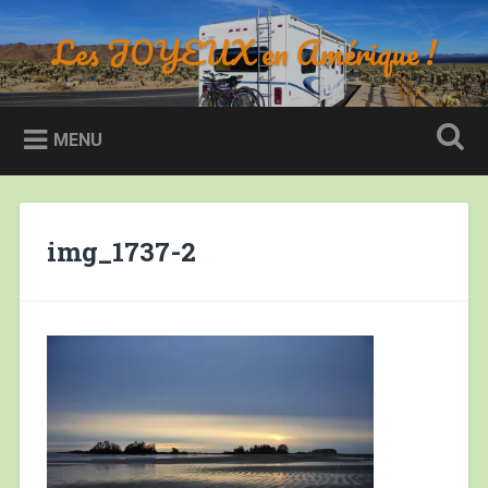
Accéder
au
Les JOYEUX en Amérique !
Recherche
contenu
principal
MENU
img_1737-2